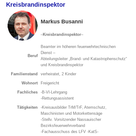
Zum
Kreisbrandinspektor
Inhalt
springen
Markus Busanni
–
Kreisbrandinspektor
–
Beamter im höheren feuerwehrtechnischen
Dienst –
Beruf
Abteilungsleiter „Brand- und Katastrophenschutz“
und Kreisbrandinspektor
Familienstand
verheiratet, 2 Kinder
Wohnort
Freigericht
Fachliches
-B-VI-Lehrgang
-Rettungsassistent
Tätigkeiten
-Kreisausbilder TrM/TrF, Atemschutz,
Maschinisten und Motorkettensäge
-Stellv. Vorsitzender Nassauischer
Bezirksfeuerwehrverband
-Fachausschuss des LFV -KatS-