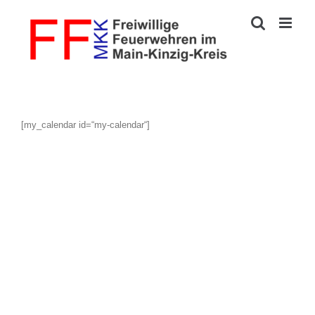
Zum
Inhalt
springen
[my_calendar id=“my-calendar“]