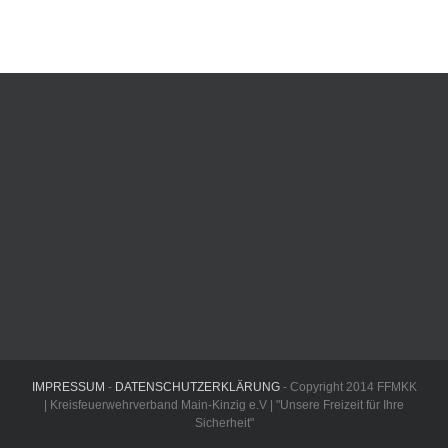
IMPRESSUM
-
DATENSCHUTZERKLÄRUNG
- Copyright 2014 FFMKK
| Kreisfeuerwehrverband Main-Kinzig e.V | "Unsere Freizeit für Ihre
Sicherheit"