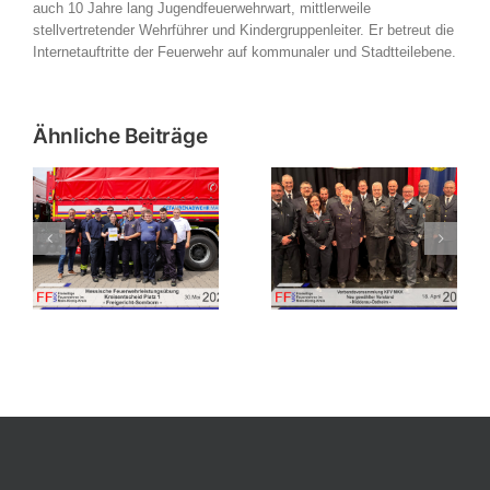
auch 10 Jahre lang Jugendfeuerwehrwart, mittlerweile
stellvertretender Wehrführer und Kindergruppenleiter. Er betreut die
Internetauftritte der Feuerwehr auf kommunaler und Stadtteilebene.
Ähnliche Beiträge
Verbandsversammlung
bung
des
Einladung zur
es
Kreisfeuerwehrverbandes
Verbandsversammlung
in
Main-Kinzig-Kreis in
2026
n
Nidderau-Ostheim