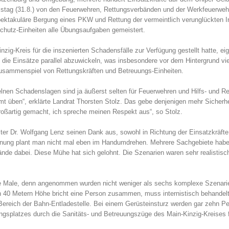
tag (31.8.) von den Feuerwehren, Rettungsverbänden und der Werkfeuerwehr
pektakuläre Bergung eines PKW und Rettung der vermeintlich verunglückten I
schutz-Einheiten alle Übungsaufgaben gemeistert.
g-Kreis für die inszenierten Schadensfälle zur Verfügung gestellt hatte, eign
 die Einsätze parallel abzuwickeln, was insbesondere vor dem Hintergrund vie
Zusammenspiel von Rettungskräften und Betreuungs-Einheiten.
nen Schadenslagen sind ja äußerst selten für Feuerwehren und Hilfs- und Ret
üben“, erklärte Landrat Thorsten Stolz. Das gebe denjenigen mehr Sicherheit
roßartig gemacht, ich spreche meinen Respekt aus“, so Stolz.
er Dr. Wolfgang Lenz seinen Dank aus, sowohl in Richtung der Einsatzkräfte
dnung plant man nicht mal eben im Handumdrehen. Mehrere Sachgebiete haben
de dabei. Diese Mühe hat sich gelohnt. Die Szenarien waren sehr realistisc
ge Male, denn angenommen wurden nicht weniger als sechs komplexe Szenarie
n 40 Metern Höhe bricht eine Person zusammen, muss internistisch behandelt
ereich der Bahn-Entladestelle. Bei einem Gerüsteinsturz werden gar zehn Pe
gsplatzes durch die Sanitäts- und Betreuungszüge des Main-Kinzig-Kreises für