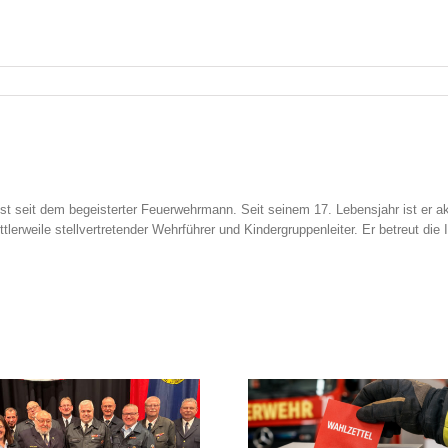
t seit dem begeisterter Feuerwehrmann. Seit seinem 17. Lebensjahr ist er akt
lerweile stellvertretender Wehrführer und Kindergruppenleiter. Er betreut die