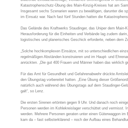
Katastrophenschutz-Übung des Main-Kinzig-Kreises hat am Sams
Insgesamt sechs Szenarien waren zu bewältigen, darunter die s
im Einsatz war. Nach fast fünf Stunden hatten die Katastrophen
Das Gelände des Kraftwerks Staudinger, das Uniper dem Main-Kinzi
Herausforderung für die Einheiten und Verbände lag zudem darin,
logistisches und planerisches Geschick erforderte, neben dem 
„Solche hochkomplexen Einsätze, mit so unterschiedlichen einzel
regelmäßigen Abständen konstruieren und im Haupt- und Ehrenamt 
anrückten. „Die gut 400 Frauen und Männer haben das wirklich g
Für das Amt für Gesundheit und Gefahrenabwehr drückte Amtsleit
den Übungstag vorbereitet hatten. „Eine Übung dieser Größenor
natürlich auch während des Übungstags auf dem Staudinger-Gelän
galt“, so Lenz.
Die ersten Sirenen ertönten gegen 9 Uhr. Und danach noch eini
Personen werden im Kohlekreislager verschüttet und vermisst. I
werden. Mehrere Personen geraten unter einen Güterwaggon im B
kam da – fast selbsterklärend – noch der Aufbau eines Behandlun