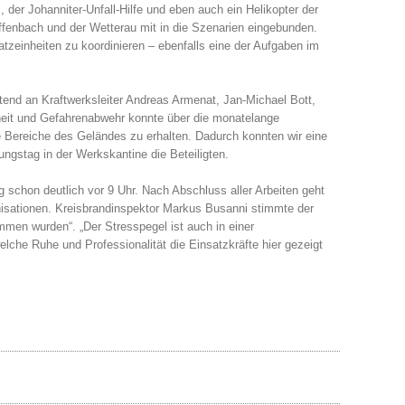
er Johanniter-Unfall-Hilfe und eben auch ein Helikopter der
Offenbach und der Wetterau mit in die Szenarien eingebunden.
zeinheiten zu koordinieren – ebenfalls eine der Aufgaben im
tend an Kraftwerksleiter Andreas Armenat, Jan-Michael Bott,
heit und Gefahrenabwehr konnte über die monatelange
le Bereiche des Geländes zu erhalten. Dadurch konnten wir eine
ngstag in der Werkskantine die Beteiligten.
schon deutlich vor 9 Uhr. Nach Abschluss aller Arbeiten geht
nisationen. Kreisbrandinspektor Markus Busanni stimmte der
mmen wurden“. „Der Stresspegel ist auch in einer
lche Ruhe und Professionalität die Einsatzkräfte hier gezeigt