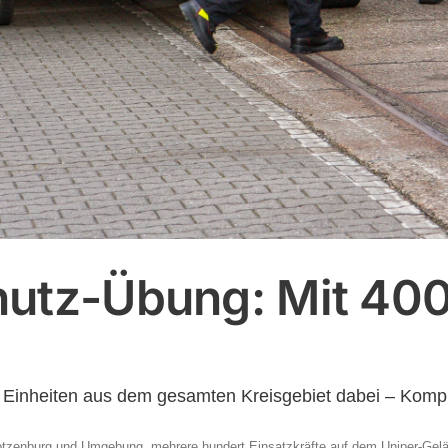
utz-Übung: Mit 400
 Einheiten aus dem gesamten Kreisgebiet dabei – Kompl
otzenburg und Umgebung, mehrere hundert Einsatzkräfte auf dem Uniper-Gelä