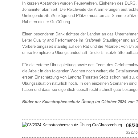
In kurzen Abständen wurden Feuerwehren, Einheiten des DLRG, De
Johanniter alarmiert. Die Reichweite der Alarmierungen erstreck
Umliegende Straßenzüge und Plätze mussten als Sammelplätze ei
Rahmen dieser Großübung.
Einen besonderen Dank richtete der Landrat an das Unternehmen U
Leiter Quality and Performance im Kraftwerk Staudinger und an
Vorbereitungszeit ständig auf den Rat und die Mitarbeit von Uni
umso komplexere Übungslandschaft für die Einsatzkräfte aufbaue
Für die externe Übungsleitung sowie das Team des Gefahrenabweh
die Arbeit in den folgenden Wochen noch weiter; die Detailausw
ersten Einschätzung von Landrat Thorsten Stolz schon mal zu, da
Übungssituation natürlich hoch. In den einzelnen Szenarien sind
haben und dass sie eigentlich überall recht schnell gute Lösung
Bilder der Katastrophenschutz Übung im Oktober 2024 von 
08/2
33 pho