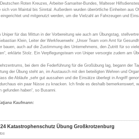
utschen Roten Kreuzes, Arbeiter-Samariter-Bundes, Malteser Hilfsdienstes, d
te sich von Maintal bis Sinntal. Außerdem wurden überörtliche Einheiten aus 
ngerichtet und mitgenutzt werden, um die Vielzahl an Fahrzeugen und Einsat
niper für das Mittun in der Vorbereitung wie auch am Übungstag, stellvertre
 Sebastian Klein, Leiter der Werkfeuerwehr. „Unser Team vom Amt für Gesund
per bauen, auch auf die Zustimmung des Unternehmens, den Zutritt für so vie
n“, erklärte Stolz. Ein Verpflegungsteam von Uniper versorgte zudem am Übu
rzentrums, bei dem die Federführung für die Großübung lag, begann der Tag 
ertung der Übung steht an, im Austausch mit den beteiligten Wehren und Orga
ss die Abläufe „sehr gut aussahen und die Einsätze überlegt in Angriff geno
 durchaus ein paar Nüsse zu knacken. Ich finde es deshalb bemerkenswert, we
en gefunden haben“, so Busanni.
Tatjana Kaufmann:
024 Katastrophenschutz Übung Großkrotzenburg
tos