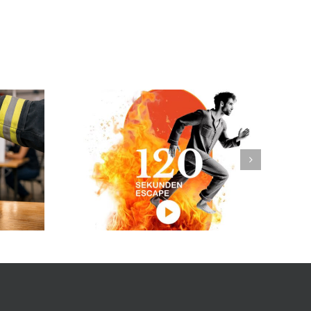
ind drei: 3x
Tag des Notrufs – 112 rettet Leben!
 in 2026