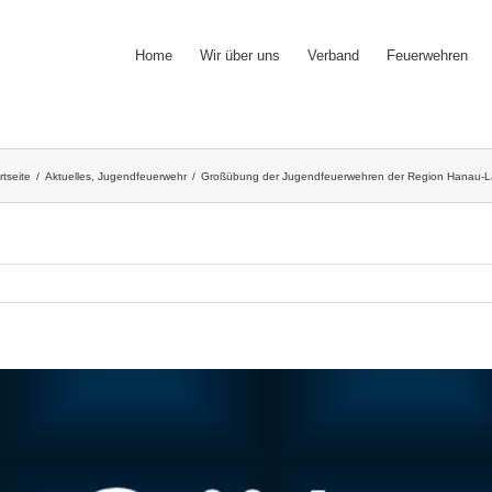
Home
Wir über uns
Verband
Feuerwehren
rtseite
/
Aktuelles
,
Jugendfeuerwehr
/
Großübung der Jugendfeuerwehren der Region Hanau-