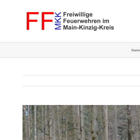
Zum
Inhalt
springen
Starts
Zeige
grösseres
Bild