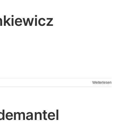
nkiewicz
Weiterlesen
idemantel