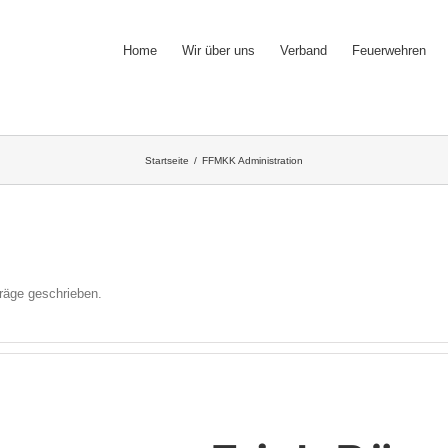
Home
Wir über uns
Verband
Feuerwehren
Startseite
/
FFMKK Administration
räge geschrieben.