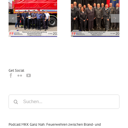
Verbandsversammlung
bung
des
Einladung zur
es
Kreisfeuerwehrverbandes
Verbandsversammlung
in
Main-Kinzig-Kreis in
2026
n
Nidderau-Ostheim
Get Social
Suche
nach:
Podcast MKK Ganz Nah: Feuerwehren zwischen Brand- und