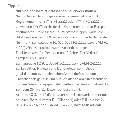
Tipp 1:
Nur von der BAM zugelassenes Feuerwerk kaufen
Nur in Deutschland zugelassene Feuerwerkskörper mit
Registriernummer YYYY-F1-ZZZZ oder YYYY-F2-ZZZZ
verwenden (YYYY steht für die Kennnummer der in Europa
anerkannten Stelle für die Baumusterprüfungen, wobei die
BAM die Nummer 0589 hat – ZZZZ steht für die fortlaufende
Nummer). Zur Kategorie F1 (CE 0589-F1-ZZZZ bzw. BAM-F1-
ZZZZ) zählt Kleinstfeuerwerk, Knallerbsen oder
Tischfeuerwerk für Personen ab 12 Jahre. Der Verkauf ist
ganzjährlich zulässig.
Zur Kategorie F2 (CE 0589-F2-ZZZZ bzw. BAM-F2-ZZZZ)
zählen Böller, Raketen und Batteriefeuerwerk. Diese
gefährlicheren pyrotechnischen Artikel dürfen nur von
Erwachsenen gekauft und nur von diesen am Silvesterabend
und am Neujahrstag gezündet werden. Der Verkauf ist auf die
Zeit vom 29. bis 31. Dezember beschränkt.
Bis zum 03.07.2017 dürfen auch noch Feuerwerkskörper mit
der alten BAM-Nummer P I (Klasse 1) oder P II (Klasse 2)
(z.B. BAM-P I-ZZZZ, BAM-P II-ZZZZ) vertrieben werden.