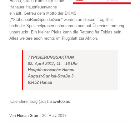
Hanau, Claus Kaminsky in die
Hanauer Hauptfeuerwache
einlädt. Getreu dem Motto der DKMS
„#StäbchenReinSpenderSein“ werden an diesem Tag Blut-
und/oder Speichelproben entnommen und auf Übereinstimmung
untersucht. Ein kleiner Pieks kann die Rettung für Tobias sein.
Alles weitere auch rechts im Flugblatt zur Aktion.
TYPISIERUNGSAKTION
02. April 2017, 11 – 16 Uhr
Hauptfeuerwache Hanau
August-Sunkel-Straße 3
63452 Hanau
Kalendereintrag (.ics):
savetobias
Von
Florian Grün
|
20. März 2017