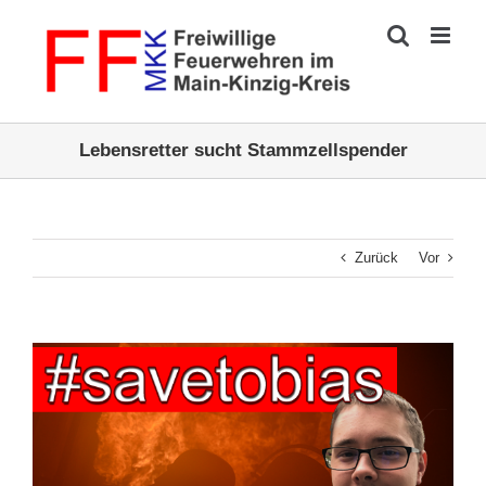
Zum
Inhalt
springen
Lebensretter sucht Stammzellspender
Zurück
Vor
Zeige
grösseres
Bild