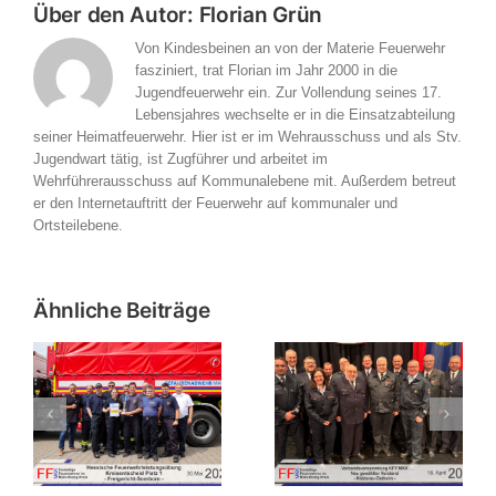
Über den Autor:
Florian Grün
Von Kindesbeinen an von der Materie Feuerwehr
fasziniert, trat Florian im Jahr 2000 in die
Jugendfeuerwehr ein. Zur Vollendung seines 17.
Lebensjahres wechselte er in die Einsatzabteilung
seiner Heimatfeuerwehr. Hier ist er im Wehrausschuss und als Stv.
Jugendwart tätig, ist Zugführer und arbeitet im
Wehrführerausschuss auf Kommunalebene mit. Außerdem betreut
er den Internetauftritt der Feuerwehr auf kommunaler und
Ortsteilebene.
Ähnliche Beiträge
Verbandsversammlung
bung
des
Einladung zur
es
Kreisfeuerwehrverbandes
Verbandsversammlung
in
Main-Kinzig-Kreis in
2026
n
Nidderau-Ostheim