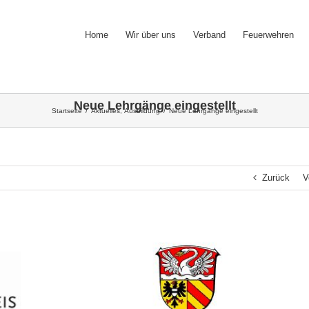
Home
Wir über uns
Verband
Feuerwehren
Neue Lehrgänge eingestellt
Startseite
/
Aktuelles
,
Ausbildung
/
Neue Lehrgänge eingestellt
Zurück
V