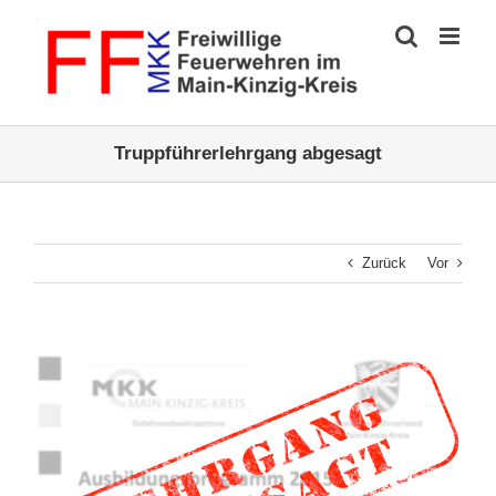
Zum
Inhalt
springen
Truppführerlehrgang abgesagt
Zurück
Vor
Zeige
grösseres
Bild