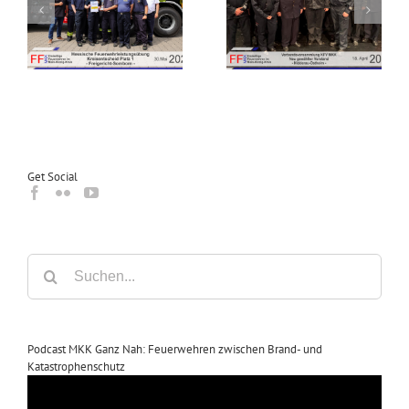
bung
des
Einladung zur
es
Kreisfeuerwehrverbandes
Verbandsversammlung
in
Main-Kinzig-Kreis in
2026
n
Nidderau-Ostheim
Get Social
Suche
nach:
Podcast MKK Ganz Nah: Feuerwehren zwischen Brand- und
Katastrophenschutz