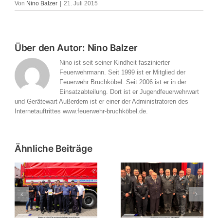
Von
Nino Balzer
|
21. Juli 2015
Über den Autor:
Nino Balzer
Nino ist seit seiner Kindheit faszinierter
Feuerwehrmann. Seit 1999 ist er Mitglied der
Feuerwehr Bruchköbel. Seit 2006 ist er in der
Einsatzabteilung. Dort ist er Jugendfeuerwehrwart
und Gerätewart Außerdem ist er einer der Administratoren des
Internetauftrittes www.feuerwehr-bruchköbel.de.
Ähnliche Beiträge
Verbandsversammlung
bung
des
Einladung zur
es
Kreisfeuerwehrverbandes
Verbandsversammlung
in
Main-Kinzig-Kreis in
2026