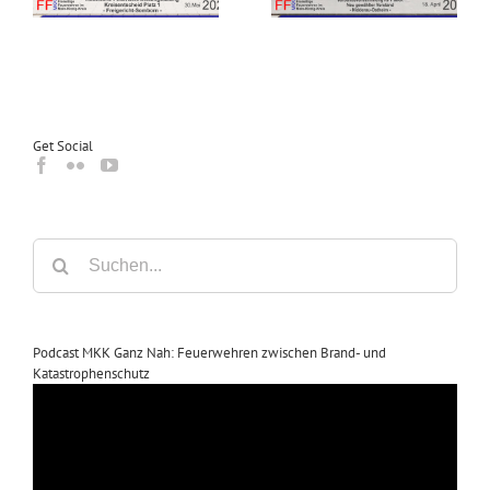
n
Nidderau-Ostheim
Get Social
Suche
nach:
Podcast MKK Ganz Nah: Feuerwehren zwischen Brand- und
Katastrophenschutz