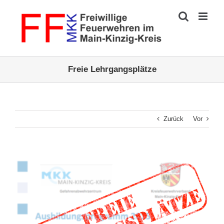
Zum
Inhalt
springen
Freie Lehrgangsplätze
Zurück
Vor
Zeige
grösseres
Bild