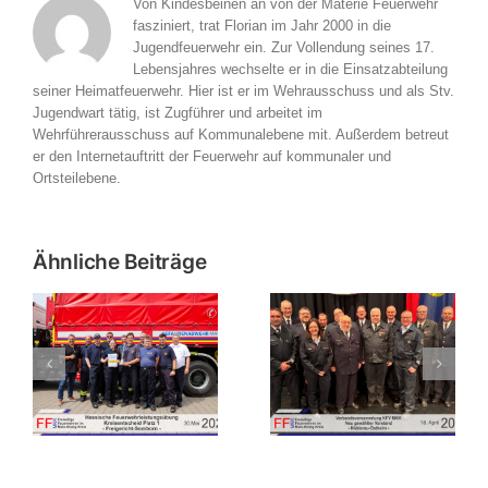
Von Kindesbeinen an von der Materie Feuerwehr
fasziniert, trat Florian im Jahr 2000 in die
Jugendfeuerwehr ein. Zur Vollendung seines 17.
Lebensjahres wechselte er in die Einsatzabteilung
seiner Heimatfeuerwehr. Hier ist er im Wehrausschuss und als Stv.
Jugendwart tätig, ist Zugführer und arbeitet im
Wehrführerausschuss auf Kommunalebene mit. Außerdem betreut
er den Internetauftritt der Feuerwehr auf kommunaler und
Ortsteilebene.
Ähnliche Beiträge
Verbandsversammlung
bung
des
Einladung zur
es
Kreisfeuerwehrverbandes
Verbandsversammlung
in
Main-Kinzig-Kreis in
2026
n
Nidderau-Ostheim