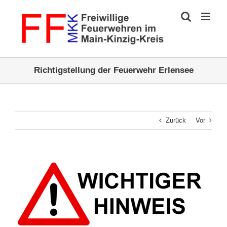
Zum
Inhalt
springen
Richtigstellung der Feuerwehr Erlensee
Zurück
Vor
Zeige
grösseres
Bild