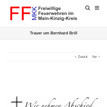
Zum
Inhalt
springen
Trauer um Bernhard Brill
Zurück
Vor
Zeige
grösseres
Bild