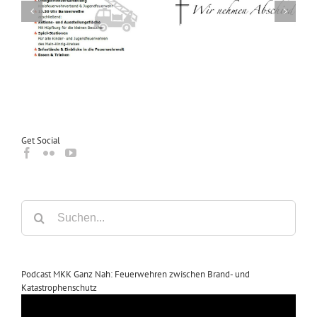
0
Trauer um Erich Bös
Trauer um Erhard Winter
nd
Get Social
Suche
nach:
Podcast MKK Ganz Nah: Feuerwehren zwischen Brand- und
Katastrophenschutz