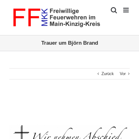
Zum
Inhalt
springen
Trauer um Björn Brand
Zurück
Vor
Zeige
grösseres
Bild