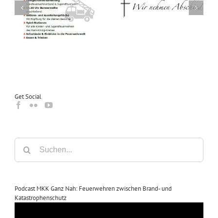
0
Trauer um Erich Bös
Trauer um Erhard Winter
nd
Get Social
Suche
nach:
Podcast MKK Ganz Nah: Feuerwehren zwischen Brand- und
Katastrophenschutz