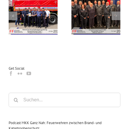
Verbandsversammlung
bung
des
Einladung zur
es
Kreisfeuerwehrverbandes
Verbandsversammlung
in
Main-Kinzig-Kreis in
2026
n
Nidderau-Ostheim
Get Social
Suche
nach:
Podcast MKK Ganz Nah: Feuerwehren zwischen Brand- und
Katastrophenschutz