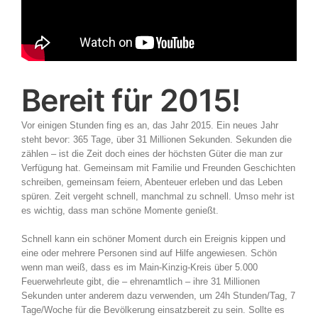
Bereit für 2015!
Vor einigen Stunden fing es an, das Jahr 2015. Ein neues Jahr
steht bevor: 365 Tage, über 31 Millionen Sekunden. Sekunden die
zählen – ist die Zeit doch eines der höchsten Güter die man zur
Verfügung hat. Gemeinsam mit Familie und Freunden Geschichten
schreiben, gemeinsam feiern, Abenteuer erleben und das Leben
spüren. Zeit vergeht schnell, manchmal zu schnell. Umso mehr ist
es wichtig, dass man schöne Momente genießt.
Schnell kann ein schöner Moment durch ein Ereignis kippen und
eine oder mehrere Personen sind auf Hilfe angewiesen. Schön
wenn man weiß, dass es im Main-Kinzig-Kreis über 5.000
Feuerwehrleute gibt, die – ehrenamtlich – ihre 31 Millionen
Sekunden unter anderem dazu verwenden, um 24h Stunden/Tag, 7
Tage/Woche für die Bevölkerung einsatzbereit zu sein. Sollte es