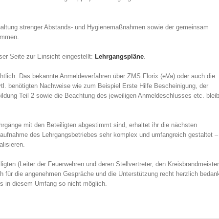
 Einhaltung strenger Abstands- und Hygienemaßnahmen sowie der gemeinsam
nommen.
er Seite zur Einsicht eingestellt:
Lehrgangspläne
.
chtlich. Das bekannte Anmeldeverfahren über ZMS.Florix (eVa) oder auch die
l. benötigten Nachweise wie zum Beispiel Erste Hilfe Bescheinigung, der
ldung Teil 2 sowie die Beachtung des jeweiligen Anmeldeschlusses etc. blei
gänge mit den Beteiligten abgestimmt sind, erhaltet ihr die nächsten
deraufnahme des Lehrgangsbetriebes sehr komplex und umfangreich gestaltet –
lisieren.
gten (Leiter der Feuerwehren und deren Stellvertreter, den Kreisbrandmeister
ch für die angenehmen Gespräche und die Unterstützung recht herzlich bedan
s in diesem Umfang so nicht möglich.