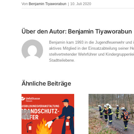
Von
Benjamin Tiyaworabun
|
10. Juli 2020
Über den Autor:
Benjamin Tiyaworabun
Benjamin kam 1993 in die Jugendfeuerwehr und is
aktives Mitglied in der Einsatzabteilung seiner 
stellvertretender Wehrführer und Kindergruppenlei
Stadtteilebene.
Ähnliche Beiträge
Erfolgreiche Übung des
ose
Workshop „Ki
Waldbrandzuges des
ferschulung
Feuerwehr
Main-Kinzig-Kreises in
unen
Hammersbach