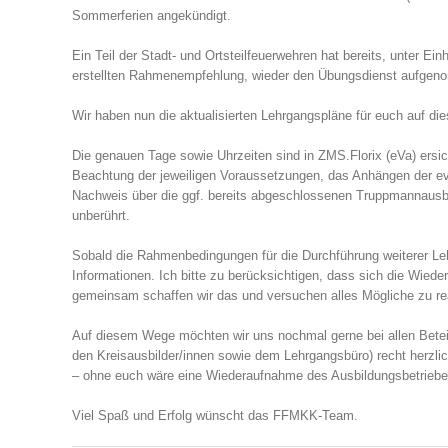
Sommerferien angekündigt.
Ein Teil der Stadt- und Ortsteilfeuerwehren hat bereits, unter
erstellten Rahmenempfehlung, wieder den Übungsdienst aufge
Wir haben nun die aktualisierten Lehrgangspläne für euch auf dies
Die genauen Tage sowie Uhrzeiten sind in ZMS.Florix (eVa) ersi
Beachtung der jeweiligen Voraussetzungen, das Anhängen der evt
Nachweis über die ggf. bereits abgeschlossenen Truppmannausbi
unberührt.
Sobald die Rahmenbedingungen für die Durchführung weiterer Lehr
Informationen. Ich bitte zu berücksichtigen, dass sich die Wie
gemeinsam schaffen wir das und versuchen alles Mögliche zu rea
Auf diesem Wege möchten wir uns nochmal gerne bei allen Beteili
den Kreisausbilder/innen sowie dem Lehrgangsbüro) recht herzli
– ohne euch wäre eine Wiederaufnahme des Ausbildungsbetriebe
Viel Spaß und Erfolg wünscht das FFMKK-Team.