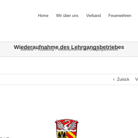
Home
Wir über uns
Verband
Feuerwehren
Wiederaufnahme des Lehrgangsbetriebes
Startseite
/
Ausbildung
/
Wiederaufnahme des Lehrgangsbetriebes
Zurück
V