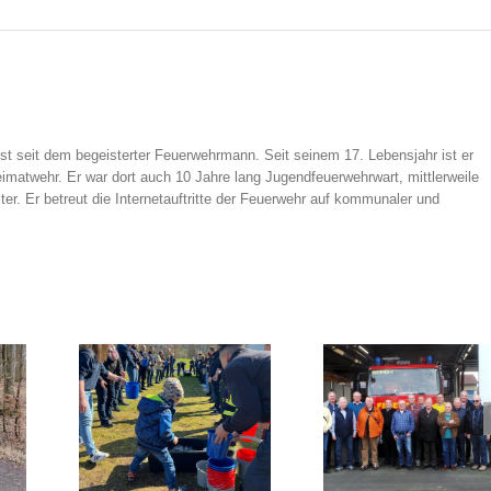
t seit dem begeisterter Feuerwehrmann. Seit seinem 17. Lebensjahr ist er
Heimatwehr. Er war dort auch 10 Jahre lang Jugendfeuerwehrwart, mittlerweile
ter. Er betreut die Internetauftritte der Feuerwehr auf kommunaler und
Treffen des AK 60plus
nder im
Katastrophen
des KFV MKK bei der
haus“
Übung in Sch
Feuerwehr in
Langendiebach